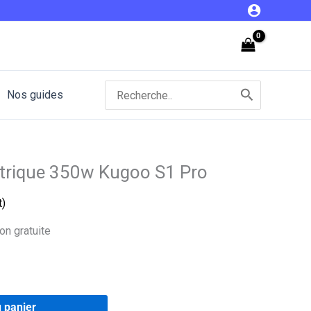
Électrique
350w
Kugoo
S1
Pro
Search
Nos guides
for:
ectrique 350w Kugoo S1 Pro
t)
on gratuite
u panier