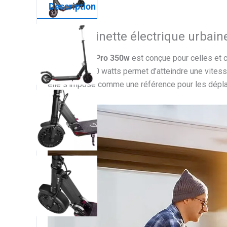
Description
Une trottinette électrique urbain
La
Kugoo S1 Pro 350w
est conçue pour celles et c
moteur de 350 watts permet d’atteindre une vitess
elle s’impose comme une référence pour les dépl