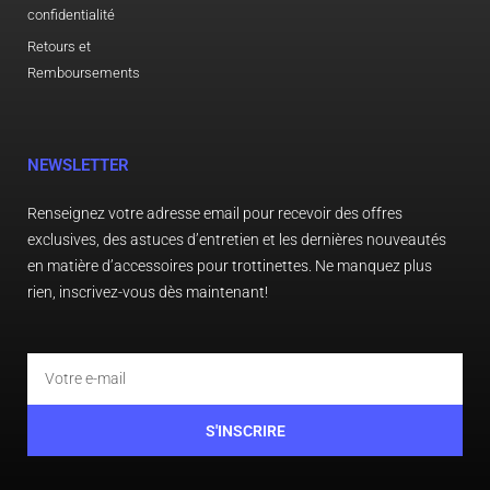
confidentialité
Votre avis
*
Retours et
Remboursements
NEWSLETTER
Nom
*
Renseignez votre adresse email pour recevoir des offres
exclusives, des astuces d’entretien et les dernières nouveautés
en matière d’accessoires pour trottinettes. Ne manquez plus
E-mail
*
rien, inscrivez-vous dès maintenant!
Email
Enregistrer mon nom, mon e-mail et mon site
dans le navigateur pour mon prochain
commentaire.
S'INSCRIRE