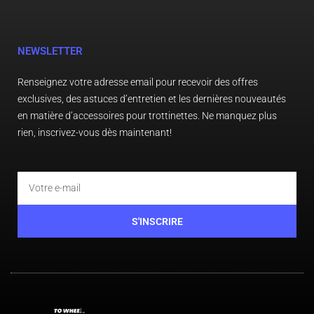
NEWSLETTER
Nom
*
Renseignez votre adresse email pour recevoir des offres
exclusives, des astuces d’entretien et les dernières nouveautés
en matière d’accessoires pour trottinettes. Ne manquez plus
E-mail
*
rien, inscrivez-vous dès maintenant!
Email
Enregistrer mon nom, mon e-mail et mon site
dans le navigateur pour mon prochain
commentaire.
S'INSCRIRE